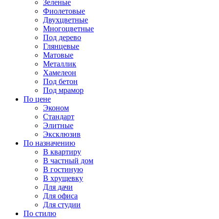
Зеленые
Фиолетовые
Двухцветные
Многоцветные
Под дерево
Глянцевые
Матовые
Металлик
Хамелеон
Под бетон
Под мрамор
По цене
Эконом
Стандарт
Элитные
Эксклюзив
По назначению
В квартиру
В частный дом
В гостиную
В хрущевку
Для дачи
Для офиса
Для студии
По стилю