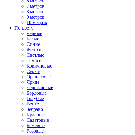
6 метров
7 метров
8 метров
9 метров
10 метров
По цвету
Черные
Белые
Синие
Желтые
Светлые
Темные
Коричневые
Серые
Оранжевые
Яркие
Черно-белые
Бордовые
Голубые
Венге
Зебрано
Красные
Салатовые
Бежевые
Розовые