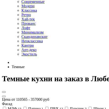
Современные
Модерн
Классика
Ретро
Хай-тек
Прованс
Лофт
Минимализм
Скандинавские
Неоклассика
Кантри
Арт-деко
Экостиль
Темные
Темные кухни на заказ в Люб
Цена от
110565
-
357000
руб
Фасад
МДФ
Патина
ПВХ
Пластик
Шпон
13
1
12
3
1