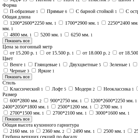
Форма
П-образные
Прямые
С барной стойкой
С ост
1
6
1
Общая длина
1200*2600*2250 мм.
1700*2900 мм.
2250*2400 мм
1
1
мм.
1
4800 мм.
5200 мм.
6250 мм.
1
1
1
Показать все
Цена за погонный метр
от 15.200 р.
от 15.500 р.
от 18.000 р.
от 18.500
1
1
2
Цвет
Венге
Глянцевые
Двухцветные
Зеленые
1
1
5
1
Черные
Яркие
3
1
Показать все
Стиль
Классический
Лофт
Модерн
Неоклассика
1
5
2
1
Размер
600*2800 мм.
900*2750 мм.
1200*2600*2250 мм.
2
1
1
2400*2050*1800 мм.
2500*1200 мм.
2700 мм.
1
1
1
2700*1500 мм.
2700*2100 мм.
3000*1600 мм.
1
1
1
Показать все
Общая высота кухонного гарнитура
2160 мм.
2360 мм.
2490 мм.
2500 мм.
25
10
2
1
1
Глубина верхних секций по фасаду