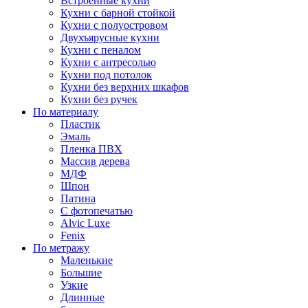
Встроенные кухни
Кухни с барной стойкой
Кухни с полуостровом
Двухъярусные кухни
Кухни с пеналом
Кухни с антресолью
Кухни под потолок
Кухни без верхних шкафов
Кухни без ручек
По материалу
Пластик
Эмаль
Пленка ПВХ
Массив дерева
МДФ
Шпон
Патина
С фотопечатью
Alvic Luxe
Fenix
По метражу
Маленькие
Большие
Узкие
Длинные