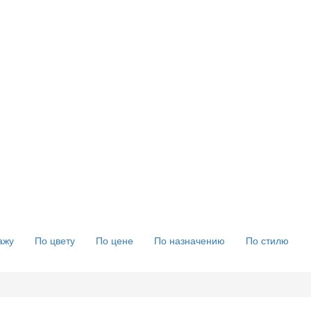
ажу
По цвету
По цене
По назначению
По стилю