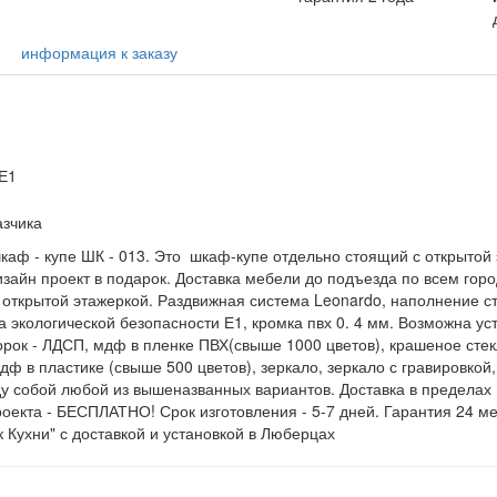
информация к заказу
 Е1
азчика
шкаф - купе ШК - 013. Это шкаф-купе отдельно стоящий с открытой
зайн проект в подарок. Доставка мебели до подъезда по всем горо
 открытой этажеркой. Раздвижная система Leonardo, наполнение ст
а экологической безопасности Е1, кромка пвх 0. 4 мм. Возможна у
ок - ЛДСП, мдф в пленке ПВХ(свыше 1000 цветов), крашеное стекл
 в пластике (свыше 500 цветов), зеркало, зеркало с гравировкой,
у собой любой из вышеназванных вариантов. Доставка в пределах 
екта - БЕСПЛАТНО! Срок изготовления - 5-7 дней. Гарантия 24 ме
 Кухни" с доставкой и установкой в Люберцах