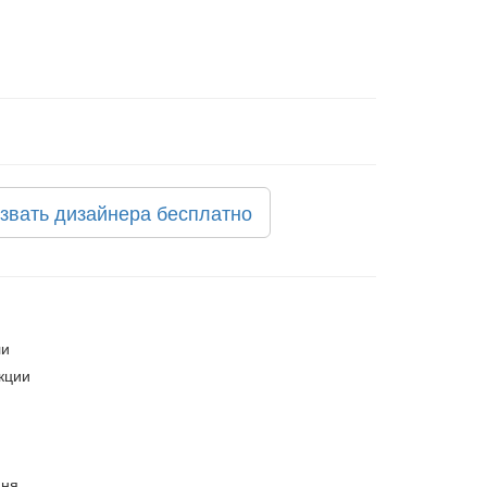
звать дизайнера бесплатно
ли
кции
мня