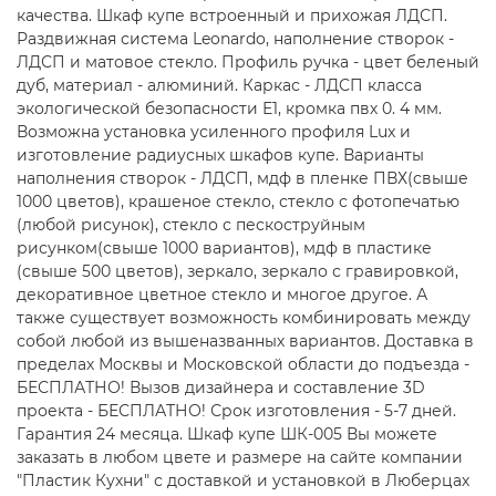
качества. Шкаф купе встроенный и прихожая ЛДСП.
Раздвижная система Leonardo, наполнение створок -
ЛДСП и матовое стекло. Профиль ручка - цвет беленый
дуб, материал - алюминий. Каркас - ЛДСП класса
экологической безопасности Е1, кромка пвх 0. 4 мм.
Возможна установка усиленного профиля Lux и
изготовление радиусных шкафов купе. Варианты
наполнения створок - ЛДСП, мдф в пленке ПВХ(свыше
1000 цветов), крашеное стекло, стекло с фотопечатью
(любой рисунок), стекло с пескоструйным
рисунком(свыше 1000 вариантов), мдф в пластике
(свыше 500 цветов), зеркало, зеркало с гравировкой,
декоративное цветное стекло и многое другое. А
также существует возможность комбинировать между
собой любой из вышеназванных вариантов. Доставка в
пределах Москвы и Московской области до подъезда -
БЕСПЛАТНО! Вызов дизайнера и составление 3D
проекта - БЕСПЛАТНО! Срок изготовления - 5-7 дней.
Гарантия 24 месяца. Шкаф купе ШК-005 Вы можете
заказать в любом цвете и размере на сайте компании
"Пластик Кухни" с доставкой и установкой в Люберцах