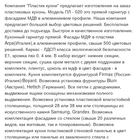
Компания "Пластик кухни" предлагает изготовление на заказ
пластиковых кухонь. Модель ПЛ - 020 это прямой гарнитур с
фасадами МДВ в алюминиевом профиле. Наша компания
предлагает большой выбор цветовых решений. Бесплатная
доставка до подъезда. Быстрое и качественное изготовление.
Кухонный гарнитур прямой. Фасады МДФ в пластике
Arpa(Италия),в алюминиевом профиле, свыше 500 цветовых
решений. Каркас - ЛДСП класса экологической безопасности
Е1, кромка пвх 0. 4 мм. В набор входит: нижние секции,
верхние секции, сушка хром металл с двумя поддонами в
комплекте, плинтус, цоколь из мдф в цвет фасадов - в
комплекте. Кухня комплектуется фурнитурой Firmax (Россия-
Италия)/Boyard. Возможна установка фурнитуры Blum
(Австрия), Hettich (Германия). Все петли с доводчиками,
выдвижные ящики оснащены механизмами полного
выдвижения. Возможна установка пластиковой влагостойкой
столешницы, толщиной 28 или 38 мм или столешницы из
искусственного камня Samsung, Grandex. Возможна
комплектация фасадами со стеклом (свыше 20 различных
видов, как матовым, так и тонированным). Возможна
комплектация кухни пластиковой стеновой панелью в цвет
столешницы или панелью из закаленного стекла с