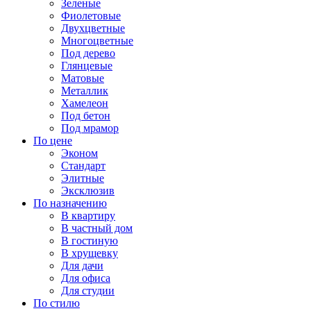
Зеленые
Фиолетовые
Двухцветные
Многоцветные
Под дерево
Глянцевые
Матовые
Металлик
Хамелеон
Под бетон
Под мрамор
По цене
Эконом
Стандарт
Элитные
Эксклюзив
По назначению
В квартиру
В частный дом
В гостиную
В хрущевку
Для дачи
Для офиса
Для студии
По стилю