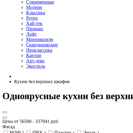
Современные
Модерн
Классика
Ретро
Хай-тек
Прованс
Лофт
Минимализм
Скандинавские
Неоклассика
Кантри
Арт-деко
Экостиль
Кухни без верхних шкафов
Одноярусные кухни без верхн
Цена от
56500
-
337041
руб
Фасад
МДФ
ПВХ
Пластик
Эмаль
7
3
1
3