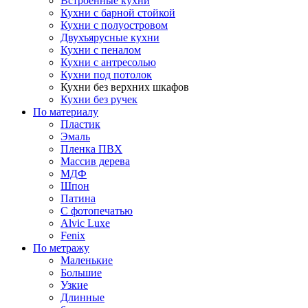
Встроенные кухни
Кухни с барной стойкой
Кухни с полуостровом
Двухъярусные кухни
Кухни с пеналом
Кухни с антресолью
Кухни под потолок
Кухни без верхних шкафов
Кухни без ручек
По материалу
Пластик
Эмаль
Пленка ПВХ
Массив дерева
МДФ
Шпон
Патина
С фотопечатью
Alvic Luxe
Fenix
По метражу
Маленькие
Большие
Узкие
Длинные