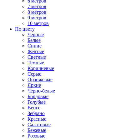
6 метров
7 метров
8 метров
9 метров
10 метров
По цвету
Черные
Белые
Синие
Желтые
Светлые
Темные
Коричневые
Серые
Оранжевые
Яркие
Черно-белые
Бордовые
Голубые
Венге
Зебрано
Красные
Салатовые
Бежевые
Розовые