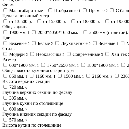
Форма
Малогабаритные
П-образные
Прямые
С барн
1
1
2
Цена за погонный метр
от 13.500 р.
от 15.000 р.
от 18.000 р.
от 19.000
1
1
1
Общая длина
1900 мм.
2050*4050*1650 мм.
2500 мм.(с плитой).
1
1
Цвет
Бежевые
Белые
Двухцветные
Зеленые
М
2
2
2
1
Стиль
Модерн
Неоклассика
Современные
Хай-тек
2
2
3
Размер
600*1900 мм.
1750*2650 мм.
1800*1900 мм.
2
1
1
1
Общая высота кухонного гарнитура
860 мм.
1160 мм.
1500 мм.
2160 мм.
236
1
1
1
3
Высота верхних секций
720 мм.
6
Глубина верхних секций по фасаду
305 мм.
6
Глубина кухни по столешнице
600 мм.
7
Глубина нижних секций по фасаду
570 мм.
7
Высота кухни по столешнице