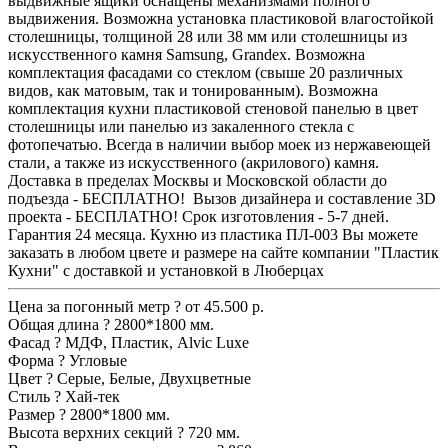
выдвижные ящики оснащены механизмами полного
выдвижения. Возможна установка пластиковой влагостойкой
столешницы, толщиной 28 или 38 мм или столешницы из
искусственного камня Samsung, Grandex. Возможна
комплектация фасадами со стеклом (свыше 20 различных
видов, как матовым, так и тонированным). Возможна
комплектация кухни пластиковой стеновой панелью в цвет
столешницы или панелью из закаленного стекла с
фотопечатью. Всегда в наличии выбор моек из нержавеющей
стали, а также из искусственного (акрилового) камня.
Доставка в пределах Москвы и Московской области до
подъезда - БЕСПЛАТНО! Вызов дизайнера и составление 3D
проекта - БЕСПЛАТНО! Срок изготовления - 5-7 дней.
Гарантия 24 месяца. Кухню из пластика ПЛ-003 Вы можете
заказать в любом цвете и размере на сайте компании "Пластик
Кухни" с доставкой и установкой в Люберцах
Цена за погонный метр
?
от 45.500 р.
Общая длина
?
2800*1800 мм.
Фасад
?
МДФ, Пластик, Alvic Luxe
Форма
?
Угловые
Цвет
?
Серые, Белые, Двухцветные
Стиль
?
Хай-тек
Размер
?
2800*1800 мм.
Высота верхних секций
?
720 мм.