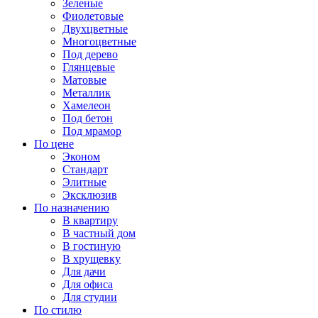
Зеленые
Фиолетовые
Двухцветные
Многоцветные
Под дерево
Глянцевые
Матовые
Металлик
Хамелеон
Под бетон
Под мрамор
По цене
Эконом
Стандарт
Элитные
Эксклюзив
По назначению
В квартиру
В частный дом
В гостиную
В хрущевку
Для дачи
Для офиса
Для студии
По стилю