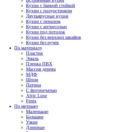
Встроенные кухни
Кухни с барной стойкой
Кухни с полуостровом
Двухъярусные кухни
Кухни с пеналом
Кухни с антресолью
Кухни под потолок
Кухни без верхних шкафов
Кухни без ручек
По материалу
Пластик
Эмаль
Пленка ПВХ
Массив дерева
МДФ
Шпон
Патина
С фотопечатью
Alvic Luxe
Fenix
По метражу
Маленькие
Большие
Узкие
Длинные