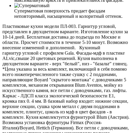
максимальную яркость и привлекательность фасадов.
Суперматовая поверхность придает фасадам
неповторимый, насыщенный и колоритный оттенок.
Пластиковые кухни модели ПЛ-003. Гарнитур угловой,
представлен в двухцветном варианте. Изготовление кухни за
10-14 дней. Бесплатная доставка до подъезда по Москве и
области. Просчет стоимости в течение 5-10 минут. Возможно
внесение изменений и дополнений. Кухонный
гарнитур угловой с профилем Gala. Фасады-мдф в пластике
ALvic,свыше 20 цветовых решений. Кухня выполнена в
двухцветном варианте - верх "белый", низ - "базальт" глянец.
*Цена указана за весь комплект, включающий в себя помимо
всего нижеперечисленного также сушку с 2 поддонами,
направляющие Boyard "скрытого монтажа" с доводчиками 5
комплектов, механизм открывания Blum Aventos, мойку из
искусственного камня, все петли с доводчиками, газ. лифты.
Каркас - ЛДСП класса экологической безопасности Е1,
кромка пвх 0. 4 мм. В базовый набор входит: нижние секции,
верхние секции, сушка хром металл с двумя поддонами в
комплекте, плинтус, цоколь из мдф в цвет фасадов - в
комплекте. Кухня комплектуется фурнитурой Blum (Австрия).
Возможна установка фурнитуры Firmax (Россия-
Италия)/Boyard, Hettich (Германия). Все петли с доводчиками,