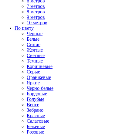
6 метров
7 метров
8 метров
9 метров
10 метров
По цвету
Черные
Белые
Синие
Желтые
Светлые
Темные
Коричневые
Серые
Оранжевые
Яркие
Черно-белые
Бордовые
Голубые
Венге
Зебрано
Красные
Салатовые
Бежевые
Розовые